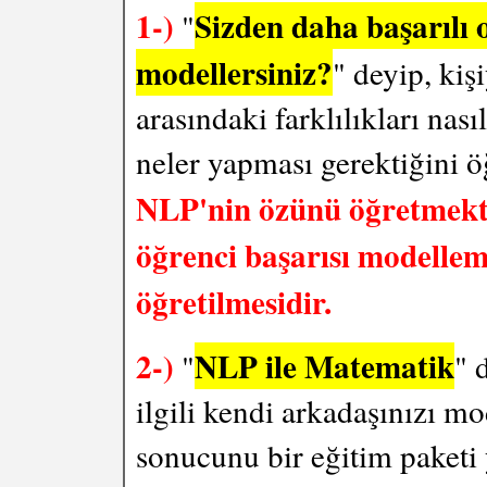
1-)
Sizden daha başarılı o
"
modellersiniz?
" deyip, kiş
arasındaki farklılıkları nasıl
neler yapması gerektiğini öğ
NLP'nin özünü öğretmekti
öğrenci başarısı modelle
öğretilmesidir.
2-)
NLP ile Matematik
"
" 
ilgili kendi arkadaşınızı m
sonucunu bir eğitim paketi 