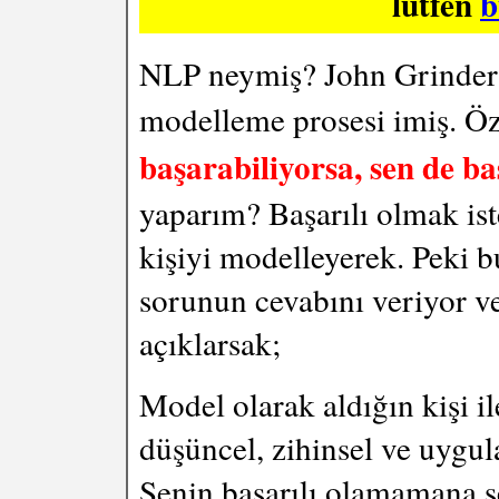
lütfen
b
NLP neymiş? John Grinder'
modelleme prosesi imiş. Öz
başarabiliyorsa, sen de ba
yaparım? Başarılı olmak ist
kişiyi modelleyerek. Peki b
sorunun cevabını veriyor v
açıklarsak;
Model olarak aldığın kişi i
düşüncel, zihinsel ve uygula
Senin başarılı olamamana se