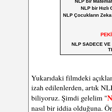
NLP bir Matemati
NLP bir Hızlı
NLP Çocukların Zekası
PEKİ
NLP SADECE VE
T
Yukarıdaki filmdeki açıkla
izah edilenlerden, artık NL
N
biliyoruz. Şimdi gelelim "
nasıl bir iddia olduğuna. Ör