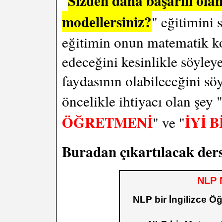
Sizden daha başarılı olan
"
modellersiniz?
" eğitimini
eğitimin onun matematik ko
edeceğini kesinlikle söyl
faydasının olabileceğini sö
öncelikle ihtiyacı olan şey 
ÖĞRETMENİ
İYİ 
" ve "
Buradan çıkartılacak der
NLP 
NLP bir İngilizce 