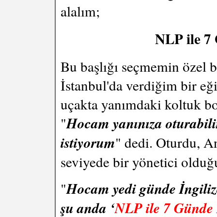
alalım;
NLP ile 7 
Bu başlığı seçmemin özel bi
İstanbul'da verdiğim bir e
uçakta yanımdaki koltuk boş
"
Hocam yanınıza oturabil
istiyorum
" dedi. Oturdu, A
seviyede bir yönetici olduğ
"
Hocam yedi günde İngil
şu anda ‘
NLP ile 7 Günde 