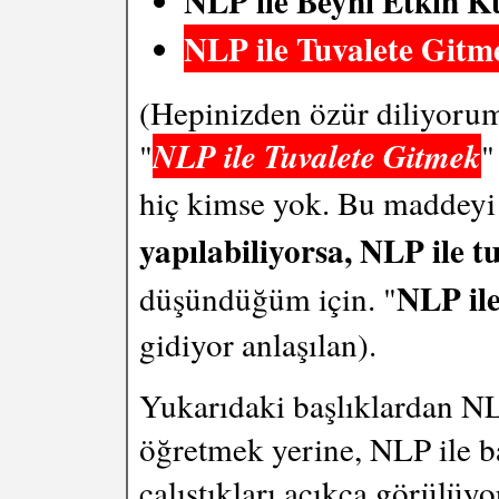
NLP ile Beyni Etkin K
NLP ile Tuvalete Gitme
(Hepinizden özür diliyoru
"
NLP ile Tuvalete Gitmek
"
hiç kimse yok. Bu maddeyi
yapılabiliyorsa, NLP ile t
NLP il
düşündüğüm için. "
gidiyor anlaşılan).
Yukarıdaki başlıklardan NL
öğretmek yerine, NLP ile b
çalıştıkları açıkça görülüy