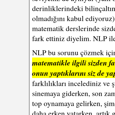
derinliklerindeki bilinçaltı
olmadığını kabul ediyoruz
matematik derslerinde sizde
fark ettiniz diyelim. NLP il
NLP bu sorunu çözmek için
matematikle ilgili sizden fa
onun yaptıklarını siz de ya
farklılıkları incelediniz ve
sinemaya giderken, son zam
top oynamaya gelirken, şim
daha erken yatarken, artık g