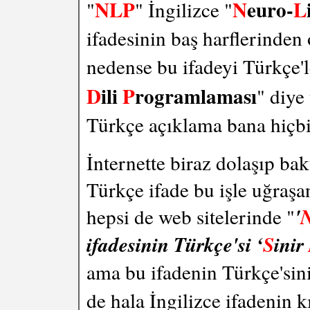
NLP
N
euro-
L
"
" İngilizce "
ifadesinin baş harflerinden 
nedense bu ifadeyi Türkçe'le
D
ili
P
rogramlaması
" diye
Türkçe açıklama bana hiçbir
İnternette biraz dolaşıp ba
Türkçe ifade bu işle uğraşan
hepsi de web sitelerinde "
'
ifadesinin Türkçe'si ‘
S
inir
ama bu ifadenin Türkçe'sin
de hala İngilizce ifadenin k