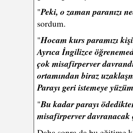
"
Peki, o zaman paranızı ne
sordum.
"
Hocam kurs paramızı kiş
Ayrıca İngilizce öğrenemed
çok misafirperver davrandı
ortamından biraz uzaklaşm
Parayı geri istemeye yüzü
"
Bu kadar parayı ödedikten 
misafirperver davranacak ç
Daha sonra da bu eğitime ka