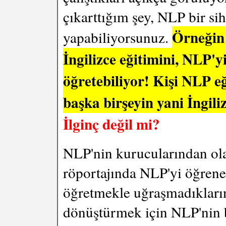
çıkarttığım şey, NLP bir si
Örneğin 
yapabiliyorsunuz.
İngilizce eğitimini, NLP'y
öğretebiliyor! Kişi NLP e
başka birşeyin yani İngili
İlginç değil mi?
NLP'nin kurucularından ola
röportajında NLP'yi öğren
öğretmekle uğraşmadıklarını
dönüştürmek için NLP'nin 